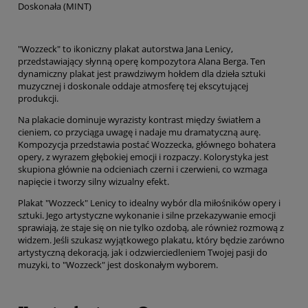
Doskonała (MINT)
"Wozzeck" to ikoniczny plakat autorstwa Jana Lenicy,
przedstawiający słynną operę kompozytora Alana Berga. Ten
dynamiczny plakat jest prawdziwym hołdem dla dzieła sztuki
muzycznej i doskonale oddaje atmosferę tej ekscytującej
produkcji.
Na plakacie dominuje wyrazisty kontrast między światłem a
cieniem, co przyciąga uwagę i nadaje mu dramatyczną aurę.
Kompozycja przedstawia postać Wozzecka, głównego bohatera
opery, z wyrazem głębokiej emocji i rozpaczy. Kolorystyka jest
skupiona głównie na odcieniach czerni i czerwieni, co wzmaga
napięcie i tworzy silny wizualny efekt.
Plakat "Wozzeck" Lenicy to idealny wybór dla miłośników opery i
sztuki. Jego artystyczne wykonanie i silne przekazywanie emocji
sprawiają, że staje się on nie tylko ozdobą, ale również rozmową z
widzem. Jeśli szukasz wyjątkowego plakatu, który będzie zarówno
artystyczną dekoracją, jak i odzwierciedleniem Twojej pasji do
muzyki, to "Wozzeck" jest doskonałym wyborem.