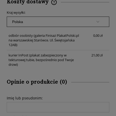
Koszty dostawy
Cena nie zawiera ewentualnych kosztów płatności
Kraj wysyłki:
odbiór osobisty
(galeria Finisaż PlakatPolski.pl
0,00 zł
na warszawskiej Starówce. Ul. Świętojańska
12AB)
kurier InPost
(plakat zabezpieczony w
21,00 zł
tekturowej tubie, bezpośrednio pod Twoje
drzwi)
Opinie o produkcie (0)
Imię lub pseudonim: