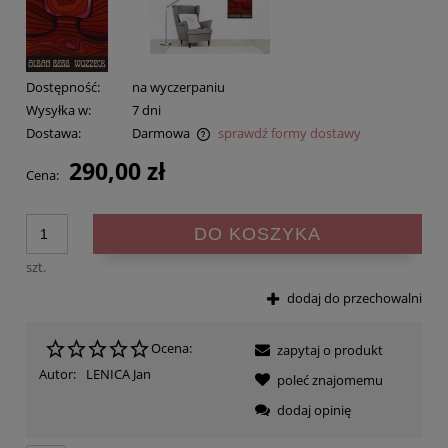
Dostępność:
na wyczerpaniu
Wysyłka w:
7 dni
Dostawa:
Darmowa
sprawdź formy dostawy
Cena nie zawiera ewentualnych kosztów płatności
290,00 zł
Cena:
DO KOSZYKA
szt.
dodaj do przechowalni
Ocena:
zapytaj o produkt
Autor:
LENICA Jan
poleć znajomemu
dodaj opinię