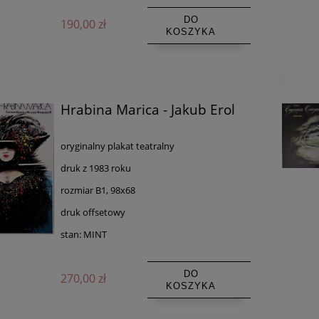
DO
190,00 zł
KOSZYKA
Hrabina Marica - Jakub Erol
oryginalny plakat teatralny
druk z 1983 roku
rozmiar B1, 98x68
druk offsetowy
stan: MINT
DO
270,00 zł
KOSZYKA