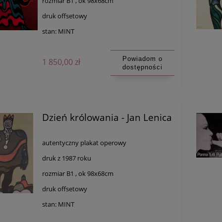
rozmiar B1 , ok 98x68cm
druk offsetowy
stan: MINT
Powiadom o
1 850,00 zł
dostępności
Dzień królowania - Jan Lenica
autentyczny plakat operowy
druk z 1987 roku
rozmiar B1 , ok 98x68cm
druk offsetowy
stan: MINT