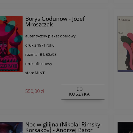
Borys Godunow - Józef
Mroszczak
autentyczny plakat operowy
druk z 1971 roku
rozmiar B1, 68x98
druk offsetowy
stan: MINT
DO
550,00 zł
KOSZYKA
Noc wigilijna (Nikolai Rimsky-
Korsakov) - Andrzej Bator