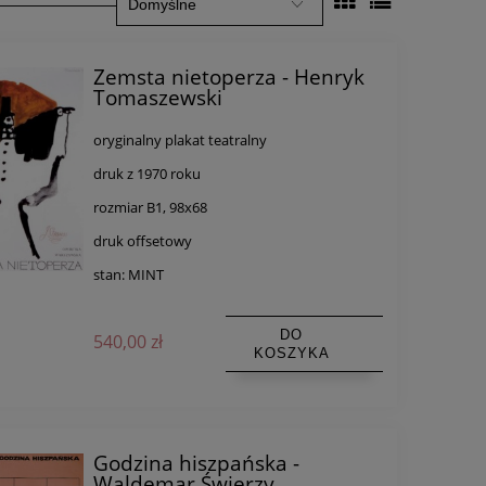
Zemsta nietoperza - Henryk
Tomaszewski
oryginalny plakat teatralny
druk z 1970 roku
rozmiar B1, 98x68
druk offsetowy
stan: MINT
DO
540,00 zł
KOSZYKA
Godzina hiszpańska -
Waldemar Świerzy