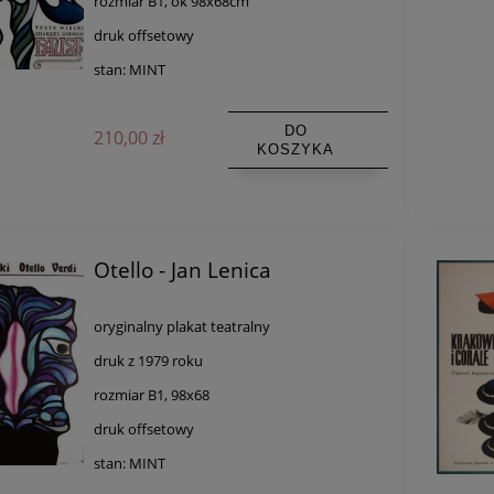
rozmiar B1, ok 98x68cm
druk offsetowy
stan: MINT
DO
210,00 zł
KOSZYKA
Otello - Jan Lenica
oryginalny plakat teatralny
druk z 1979 roku
rozmiar B1, 98x68
druk offsetowy
stan: MINT