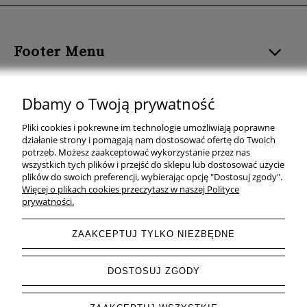
Footer Menu
ROZMIAR I FORMAT
Dbamy o Twoją prywatność
KOLOR PLAKATU
Pliki cookies i pokrewne im technologie umożliwiają poprawne
działanie strony i pomagają nam dostosować ofertę do Twoich
TEMAT PLAKATU
potrzeb. Możesz zaakceptować wykorzystanie przez nas
wszystkich tych plików i przejść do sklepu lub dostosować użycie
plików do swoich preferencji, wybierając opcję "Dostosuj zgody".
KOLEKCJE PLAKATÓW
Więcej o plikach cookies przeczytasz w naszej Polityce
prywatności.
ZAAKCEPTUJ TYLKO NIEZBĘDNE
pokaż pełną wersję strony
DOSTOSUJ ZGODY
Sklep internetowy Shoper.pl