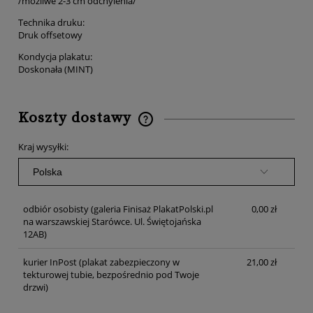
/możliwe 2-3 cm odchylenia/
Technika druku:
Druk offsetowy
Kondycja plakatu:
Doskonała (MINT)
Koszty dostawy
Cena nie zawiera ewentualnych kosztów płatności
Kraj wysyłki:
odbiór osobisty
(galeria Finisaż PlakatPolski.pl
0,00 zł
na warszawskiej Starówce. Ul. Świętojańska
12AB)
kurier InPost
(plakat zabezpieczony w
21,00 zł
tekturowej tubie, bezpośrednio pod Twoje
drzwi)