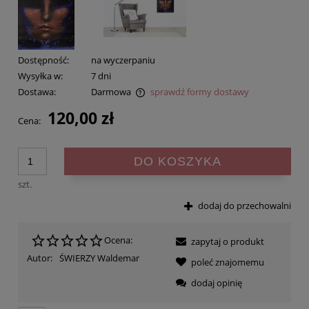
Dostępność:
na wyczerpaniu
Wysyłka w:
7 dni
Dostawa:
Darmowa
sprawdź formy dostawy
Cena nie zawiera ewentualnych kosztów płatności
120,00 zł
Cena:
DO KOSZYKA
szt.
dodaj do przechowalni
Ocena:
zapytaj o produkt
Autor:
ŚWIERZY Waldemar
poleć znajomemu
dodaj opinię