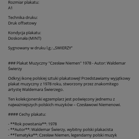
Rozmiar plakatu:
A1
Technika druku:
Druk offsetowy
Kondycja plakatu:
Doskonała (MINT)
Sygnowany w druku l.g.: „SWIERZY”
### Plakat Muzyczny "Czesław Niemen" 1978 - Autor: Waldemar
Świerzy
Odkryj ikonę polskiej sztuki plakatowej! Przedstawiamy wyjątkowy
plakat muzyczny z 1978 roku, stworzony przez znakomitego
artystę Waldemara Świerzego.
Ten kolekcjonerski egzemplarz jest poświęcony jednemu z
najważniejszych polskich muzyków – Czesławowi Niemenowi.
#### Cechy plakatu:
- **Rok powstania**: 1978
- **Autor**: Waldemar Świerzy, wybitny polski plakacista
- **Tematyka**: Czesław Niemen, legendarny polski muzyk