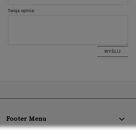
Twoja opinia:
WYŚLIJ
Footer Menu
ROZMIAR I FORMAT