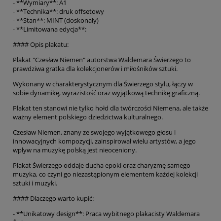
- **Wymiary**: A1
- **Technika**: druk offsetowy
- **Stan**: MINT (doskonały)
- **Limitowana edycja**:
#### Opis plakatu:
Plakat "Czesław Niemen" autorstwa Waldemara Świerzego to
prawdziwa gratka dla kolekcjonerów i miłośników sztuki.
Wykonany w charakterystycznym dla Świerzego stylu, łączy w
sobie dynamikę, wyrazistość oraz wyjątkową technikę graficzną.
Plakat ten stanowi nie tylko hołd dla twórczości Niemena, ale także
ważny element polskiego dziedzictwa kulturalnego.
Czesław Niemen, znany ze swojego wyjątkowego głosu i
innowacyjnych kompozycji, zainspirował wielu artystów, a jego
wpływ na muzykę polską jest nieoceniony.
Plakat Świerzego oddaje ducha epoki oraz charyzmę samego
muzyka, co czyni go niezastąpionym elementem każdej kolekcji
sztuki i muzyki.
#### Dlaczego warto kupić:
- **Unikatowy design**: Praca wybitnego plakacisty Waldemara