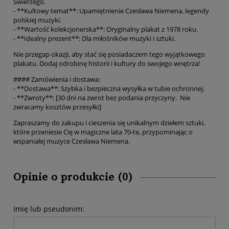
Świerzego.
- **Kultowy temat**: Upamiętnienie Czesława Niemena, legendy
polskiej muzyki.
- **Wartość kolekcjonerska**: Oryginalny plakat z 1978 roku.
- **Idealny prezent**: Dla miłośników muzyki i sztuki.
Nie przegap okazji, aby stać się posiadaczem tego wyjątkowego
plakatu. Dodaj odrobinę historii i kultury do swojego wnętrza!
#### Zamówienia i dostawa:
- **Dostawa**: Szybka i bezpieczna wysyłka w tubie ochronnej.
- **Zwroty**: [30 dni na zwrot bez podania przyczyny. Nie
zwracamy kosztów przesyłki]
Zapraszamy do zakupu i cieszenia się unikalnym dziełem sztuki,
które przeniesie Cię w magiczne lata 70-te, przypominając o
wspaniałej muzyce Czesława Niemena.
Opinie o produkcie (0)
Imię lub pseudonim: