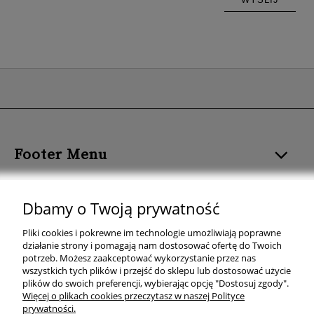
Footer Menu
ROZMIAR I FORMAT
Dbamy o Twoją prywatność
KOLOR PLAKATU
Pliki cookies i pokrewne im technologie umożliwiają poprawne
działanie strony i pomagają nam dostosować ofertę do Twoich
TEMAT PLAKATU
potrzeb. Możesz zaakceptować wykorzystanie przez nas
wszystkich tych plików i przejść do sklepu lub dostosować użycie
plików do swoich preferencji, wybierając opcję "Dostosuj zgody".
KOLEKCJE PLAKATÓW
Więcej o plikach cookies przeczytasz w naszej Polityce
prywatności.