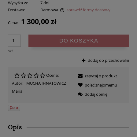
Wysyłka w:
7 dni
Dostawa:
Darmowa
sprawdź formy dostawy
Cena nie zawiera ewentualnych kosztów płatności
1 300,00 zł
Cena:
DO KOSZYKA
szt.
dodaj do przechowalni
Ocena:
zapytaj o produkt
Autor:
MUCHA IHNATOWICZ
poleć znajomemu
Maria
dodaj opinię
Opis