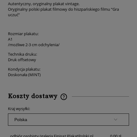
Autentyczny, oryginalny plakat vintage.
Oryginalny polski plakat filmowy do hiszpańskiego filmu “Gra
uczuć”
Rozmiar plakatu:
A1
/możliwe 2-3 cm odchylenia/
Technika druku:
Druk offsetowy
Kondycja plakatu:
Doskonała (MINT)
Koszty dostawy
Cena nie zawiera ewentualnych kosztów płatności
Kraj wysyłki:
odbiór osobisty
(galeria Finisaż PlakatPolski.pl
0,00 zł