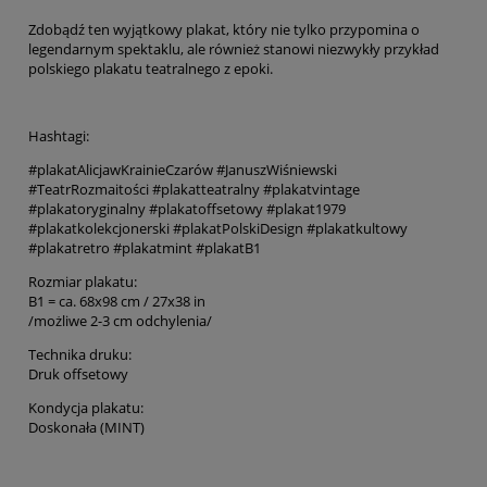
Zdobądź ten wyjątkowy plakat, który nie tylko przypomina o
legendarnym spektaklu, ale również stanowi niezwykły przykład
polskiego plakatu teatralnego z epoki.
Hashtagi:
#plakatAlicjawKrainieCzarów #JanuszWiśniewski
#TeatrRozmaitości #plakatteatralny #plakatvintage
#plakatoryginalny #plakatoffsetowy #plakat1979
#plakatkolekcjonerski #plakatPolskiDesign #plakatkultowy
#plakatretro #plakatmint #plakatB1
Rozmiar plakatu:
B1 = ca. 68x98 cm / 27x38 in
/możliwe 2-3 cm odchylenia/
Technika druku:
Druk offsetowy
Kondycja plakatu:
Doskonała (MINT)