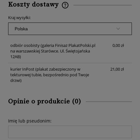
Koszty dostawy
Cena nie zawiera ewentualnych kosztów płatności
Kraj wysyłki:
odbiór osobisty
(galeria Finisaż PlakatPolski.pl
0,00 zł
na warszawskiej Starówce. Ul. Świętojańska
12AB)
kurier InPost
(plakat zabezpieczony w
21,00 zł
tekturowej tubie, bezpośrednio pod Twoje
drzwi)
Opinie o produkcie (0)
Imię lub pseudonim: