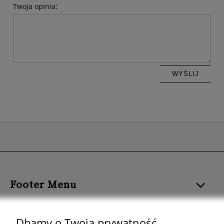
Twoja opinia:
WYŚLIJ
Footer Menu
ROZMIAR I FORMAT
Dbamy o Twoją prywatność