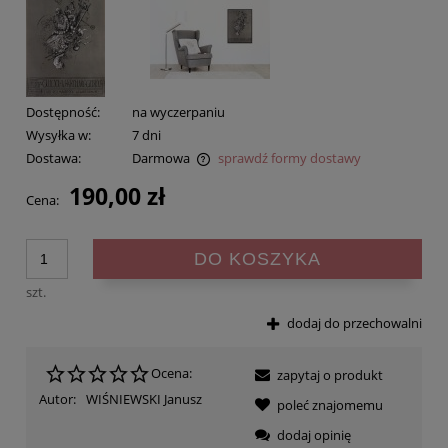
Dostępność:
na wyczerpaniu
Wysyłka w:
7 dni
Dostawa:
Darmowa
sprawdź formy dostawy
Cena nie zawiera ewentualnych kosztów płatności
190,00 zł
Cena:
DO KOSZYKA
szt.
dodaj do przechowalni
Ocena:
zapytaj o produkt
Autor:
WIŚNIEWSKI Janusz
poleć znajomemu
dodaj opinię