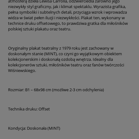
atmosferą dzieła Lewisa Carrolla, odzwierciedla zarówno jego
niezwykły styl graficzny, jak i klimat spektaklu. Wyrazista grafika,
pełna symboliki i subtelnych detali, przyciąga wzrok i wprowadza
widza w świat pełen iluzji i niezwykłości. Plakat ten, wykonany w
technice druku offsetowego, to prawdziwa gratka dla miłośników
polskiej sztuki plakatu oraz teatru.
Oryginalny plakat teatralny z 1979 roku jest zachowany w
doskonałym stanie (MINT), co czyni go wyjątkowym obiektem
kolekcjonerskim i doskonałą ozdobą wnętrza. Idealny dla
kolekcjonerów sztuki, miłośników teatru oraz fanów twórczości
Wiśniewskiego.
Rozmiar: B1 – 68x98 cm (możliwe 2-3 cm odchylenia)
Technika druku: Offset
Kondycja: Doskonała (MINT)