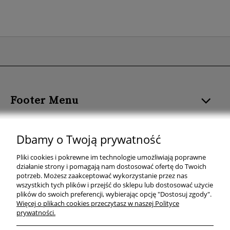
Footer Menu
ROZMIAR I FORMAT
Dbamy o Twoją prywatność
KOLOR PLAKATU
Pliki cookies i pokrewne im technologie umożliwiają poprawne
działanie strony i pomagają nam dostosować ofertę do Twoich
TEMAT PLAKATU
potrzeb. Możesz zaakceptować wykorzystanie przez nas
wszystkich tych plików i przejść do sklepu lub dostosować użycie
plików do swoich preferencji, wybierając opcję "Dostosuj zgody".
KOLEKCJE PLAKATÓW
Więcej o plikach cookies przeczytasz w naszej Polityce
prywatności.