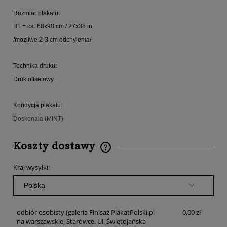
Rozmiar plakatu:
B1 = ca. 68x98 cm / 27x38 in
/możliwe 2-3 cm odchylenia/
Technika druku:
Druk offsetowy
Kondycja plakatu:
Doskonała (MINT)
Koszty dostawy
Cena nie zawiera ewentualnych kosztów płatności
Kraj wysyłki:
odbiór osobisty
(galeria Finisaż PlakatPolski.pl
0,00 zł
na warszawskiej Starówce. Ul. Świętojańska