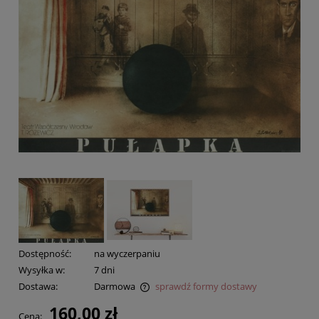
Dostępność:
na wyczerpaniu
Wysyłka w:
7 dni
Dostawa:
Darmowa
sprawdź formy dostawy
Cena nie zawiera ewentualnych kosztów płatności
160,00 zł
Cena: