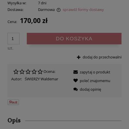
Wysyłka w:
7 dni
Dostawa:
Darmowa
sprawdź formy dostawy
Cena nie zawiera ewentualnych kosztów płatności
170,00 zł
Cena:
DO KOSZYKA
szt.
dodaj do przechowalni
Ocena:
zapytaj o produkt
Autor:
ŚWIERZY Waldemar
poleć znajomemu
dodaj opinię
Opis