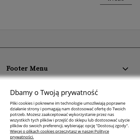
Footer Menu
ROZMIAR I FORMAT
Dbamy o Twoją prywatność
KOLOR PLAKATU
Pliki cookies i pokrewne im technologie umożliwiają poprawne
działanie strony i pomagają nam dostosować ofertę do Twoich
TEMAT PLAKATU
potrzeb. Możesz zaakceptować wykorzystanie przez nas
wszystkich tych plików i przejść do sklepu lub dostosować użycie
plików do swoich preferencji, wybierając opcję "Dostosuj zgody".
KOLEKCJE PLAKATÓW
Więcej o plikach cookies przeczytasz w naszej Polityce
prywatności.