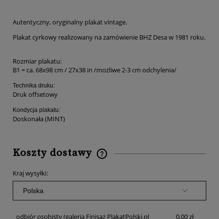
Autentyczny, oryginalny plakat vintage.
Plakat cyrkowy realizowany na zamówienie BHZ Desa w 1981 roku.
Rozmiar plakatu:
B1 = ca. 68x98 cm / 27x38 in /możliwe 2-3 cm odchylenia/
Technika druku:
Druk offsetowy
Kondycja plakatu:
Doskonała (MINT)
Koszty dostawy
Cena nie zawiera ewentualnych kosztów płatności
Kraj wysyłki:
odbiór osobisty
(galeria Finisaż PlakatPolski.pl
0,00 zł