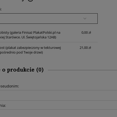
i:
Cena nie zawiera ewentualnych
kosztów płatności
obisty
(galeria Finisaż PlakatPolski.pl na
0,00 zł
iej Starówce. Ul. Świętojańska 12AB)
ost
(plakat zabezpieczony w tekturowej
21,00 zł
zpośrednio pod Twoje drzwi)
 o produkcie (0)
pseudonim:
nia: