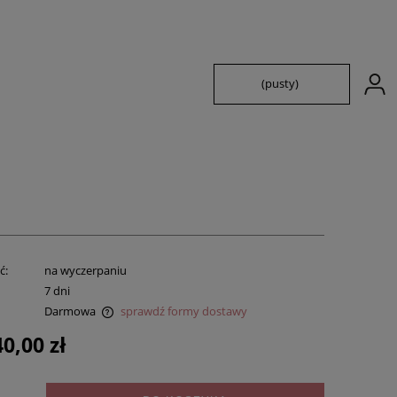
(pusty)
ć:
na wyczerpaniu
:
7 dni
Darmowa
sprawdź formy dostawy
0,00 zł
ualnych kosztów