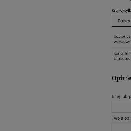
Kraj wysyłk
odbiór os
warszawsk
kurier InP
tubie, be
Opinie
Imię lub 
Twoja opi