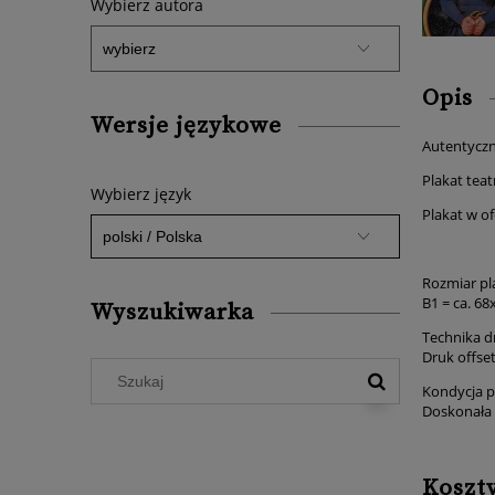
Wybierz autora
Opis
Wersje językowe
Autentyczny
Plakat tea
Wybierz język
Plakat w of
Rozmiar pl
B1 = ca. 68
Wyszukiwarka
Technika d
Druk offse
Kondycja p
Doskonała
Koszt