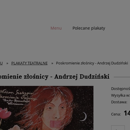
Menu
Polecane plakaty
TU
»
PLAKATY TEATRALNE
»
Poskromienie złośnicy - Andrzej Dudziński
mienie złośnicy - Andrzej Dudziński
Dostępnoś
Wysyłka w
Dostawa:
14
Cena:
Cena nie zawiera ewent
płatności