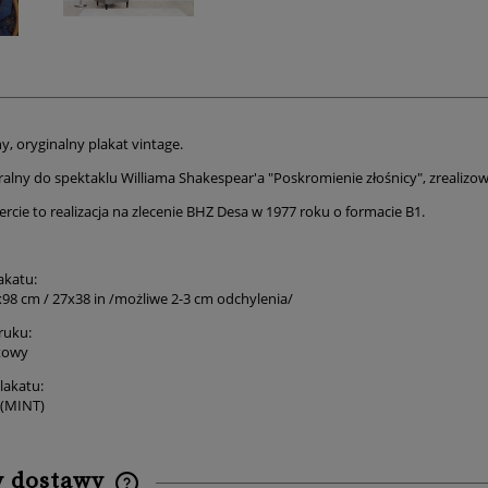
, oryginalny plakat vintage.
tralny do spektaklu Williama Shakespear'a "Poskromienie złośnicy", zrealiz
ercie to realizacja na zlecenie BHZ Desa w 1977 roku o formacie B1.
akatu:
x98 cm / 27x38 in
/możliwe 2-3 cm odchylenia/
ruku:
towy
lakatu:
 (MINT)
y dostawy