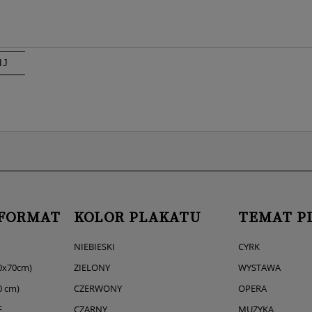
IJ
 FORMAT
KOLOR PLAKATU
TEMAT P
NIEBIESKI
CYRK
0x70cm)
ZIELONY
WYSTAWA
0 cm)
CZERWONY
OPERA
E
CZARNY
MUZYKA