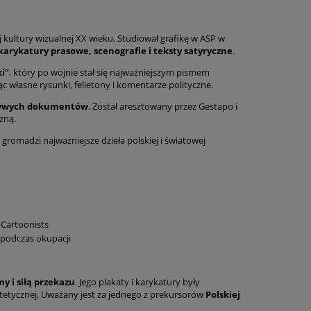
 kultury wizualnej XX wieku. Studiował grafikę w ASP w
 karykatury prasowe, scenografie i teksty satyryczne
.
ki”
, który po wojnie stał się najważniejszym pismem
c własne rysunki, felietony i komentarze polityczne.
szywych dokumentów
. Został aresztowany przez Gestapo i
zną.
 i gromadzi najważniejsze dzieła polskiej i światowej
l Cartoonists
odczas okupacji
y i siłą przekazu
. Jego plakaty i karykatury były
estetycznej. Uważany jest za jednego z prekursorów
Polskiej