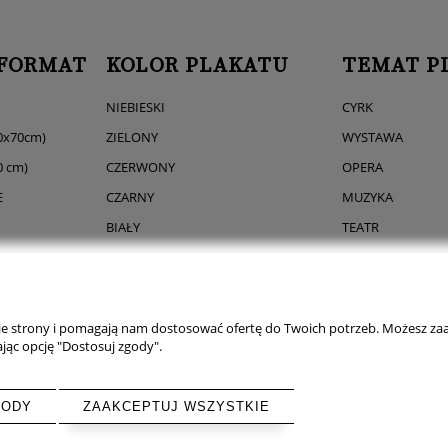
 FORMAT
KOLOR PLAKATU
TEMAT P
NIEBIESKI
CYRK
0x70cm)
ZIELONY
WYSTAWA
0 cm)
CZERWONY
OPERA
E
CZARNY
MUZYKA
BIAŁY
TEATR
MONO
BALET
FILM
JAZZ
nie strony i pomagają nam dostosować ofertę do Twoich potrzeb. Możesz zaa
jąc opcję "Dostosuj zgody".
GODY
ZAAKCEPTUJ WSZYSTKIE
Sklep internetowy Shoper.pl