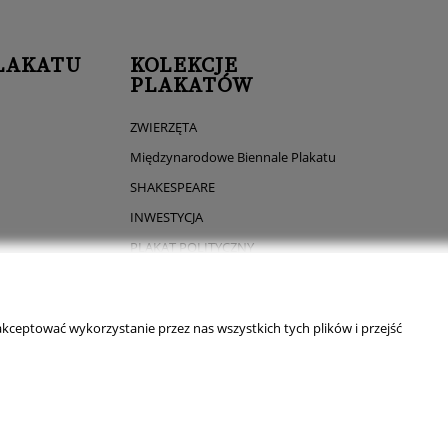
LAKATU
KOLEKCJE
PLAKATÓW
ZWIERZĘTA
Międzynarodowe Biennale Plakatu
SHAKESPEARE
INWESTYCJA
PLAKAT POLITYCZNY
INSTRUMENTY MUZYCZNE
CLOWN
kceptować wykorzystanie przez nas wszystkich tych plików i przejść
FILM POLSKI