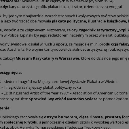
ształcenie:
Akademia Sztuk Pięknych w Warszawie (dyplom 1934)
ody:
karykaturzysta, grafik, plakacista, ilustrator, dziennikarz, scenograf
ski był jednym z najbardziej wszechstronnych i wpływowych twórców polskiej
 a jego twórczość obejmowała
plakaty polityczne, ilustracje książkowe,
u, wspólnie ze Zbigniewem Mitznerem, założył
tygodnik satyryczny „Szpil
 w Polsce. Lipiński był jego redaktorem naczelnym przez wiele lat, publikują
 wojny światowej działał w
ruchu oporu
, zajmując się m.in.
produkcją fał
bozu Auschwitz. Po wojnie kontynuował działalność artystyczną i publicystyc
u założył
Muzeum Karykatury w Warszawie
, które do dziś nosi jego imię
.
osiągnięcia:
 – siedem I nagród na Międzynarodowej Wystawie Plakatu w Wiedniu
 – I nagroda za najlepszy plakat polityczny roku
 – „Distinguished Artist of the Year 1980” – Association of American Editoria
naczony tytułem
Sprawiedliwy wśród Narodów Świata
za pomoc Żydom p
czenie:
Lipińskiego cechowała się
ostrym humorem, ciętą ripostą, prostotą form
m społecznej krytyki
, a jednocześnie dziełami sztuki o wysokiej wartości 
akatu
, obok Henryka Tomaszewskiego i Tadeusza Trepkowskiego.