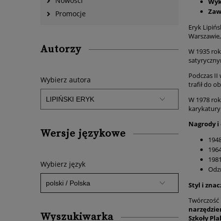
Nowości
Wyk
Zaw
Promocje
Eryk Lipiń
Warszawie,
Autorzy
W 1935 rok
satyrycznym
Podczas II
Wybierz autora
trafił do o
W 1978 rok
karykatury
Nagrody i 
Wersje językowe
1948
1964
1981
Wybierz język
Odz
Styl i zna
Twórczość 
narzędzie
Wyszukiwarka
Szkoły Pl