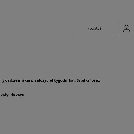
(pusty)
ryk i dziennikarz, założyciel tygodnika „Szpilki” oraz
zkoły Plakatu.