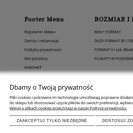
Footer Menu
ROZMIAR I
Regulamin sklepu
MAŁY FORMAT
Zwroty i reklamacje
DUŻY FORMAT B1 (10
Polityka prywatności
FORMAT A1 (ok. 80x6
Kim jesteśmy
PLAKATY W POZIOMI
KONTAKT
100% ORYGINALNE
Dbamy o Twoją prywatność
Pliki cookies i pokrewne im technologie umożliwiają poprawne działa
do sklepu lub dostosować użycie plików do swoich preferencji, wybiera
Więcej o plikach cookies przeczytasz w naszej Polityce prywatności.
ZAAKCEPTUJ TYLKO NIEZBĘDNE
DOSTOSUJ Z