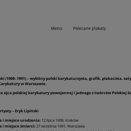
Menu
Polecane plakaty
ski (1908–1991) – wybitny polski karykaturzysta, grafik, plakacista, saty
arykatury w Warszawie.
 ojca polskiej karykatury powojennej i jednego z twórców Polskiej S
tysty – Eryk Lipiński
a i miejsce urodzenia:
12 lipca 1908, Kraków
 i miejsce śmierci:
27 września 1991, Warszawa