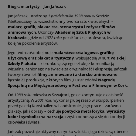
Biogram artysty – Jan Jańczak
Jan Jańczak, urodzony
1 października 1938 roku w Środzie
Wielkopolskiej
, to wszechstronny twórca sztuk wizualnych –
malarz, grafik, plakacista, scenarzysta i reżyser filmów
animowanych
. Ukończył
Akademię Sztuk Pięknych w
Krakowie
, gdzie od
1972 roku
pełnił funkcję profesora, kształcąc
kolejne pokolenia artystów.
Jego twórczość obejmuje
malarstwo sztalugowe, grafikę
użytkową oraz plakat artystyczny
, wpisując się w nurt
Polskiej
Szkoły Plakatu
– kierunku łączącego sztukę z komunikacją
wizualną, cenionego na świecie za oryginalność i ekspresję. Jańczak
tworzył również
filmy animowane i aktorsko-animowane
–
łącznie 22 produkcje, z których film „Iluzja” zdobył
Nagrodę
Specjalną na Międzynarodowym Festiwalu Filmowym w Cork
.
Od
1980 roku
mieszka w Szwajcarii, gdzie kontynuuje działalność
artystyczną. W
2001 roku
wykonał grupę rzeźb w Skulpturparken
przed galerią Konsthallen w Landskronie. Jego prace – zarówno
plakaty, jak i obrazy – cechuje
poetycka metaforyka, wyrazisty
kolor i symboliczna narracja
, często odnosząca się do kondycji
człowieka i świata.
Jańczak pozostaje aktywny na rynku sztuki, a jego dzieła są obecne