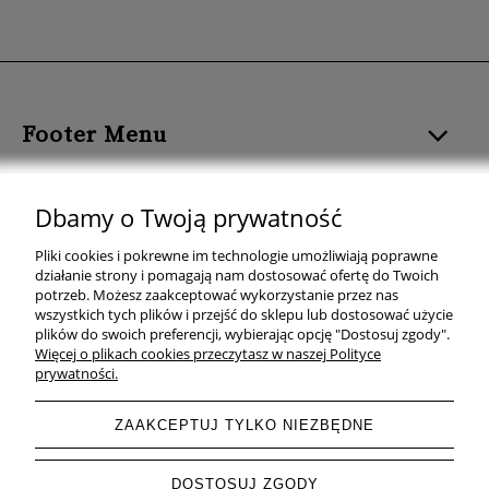
Footer Menu
ROZMIAR I FORMAT
Dbamy o Twoją prywatność
KOLOR PLAKATU
Pliki cookies i pokrewne im technologie umożliwiają poprawne
działanie strony i pomagają nam dostosować ofertę do Twoich
TEMAT PLAKATU
potrzeb. Możesz zaakceptować wykorzystanie przez nas
wszystkich tych plików i przejść do sklepu lub dostosować użycie
plików do swoich preferencji, wybierając opcję "Dostosuj zgody".
KOLEKCJE PLAKATÓW
Więcej o plikach cookies przeczytasz w naszej Polityce
prywatności.
ZAAKCEPTUJ TYLKO NIEZBĘDNE
pokaż pełną wersję strony
DOSTOSUJ ZGODY