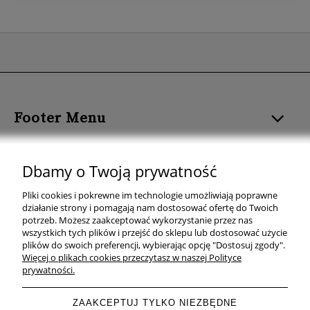
Footer Menu
ROZMIAR I FORMAT
Dbamy o Twoją prywatność
KOLOR PLAKATU
Pliki cookies i pokrewne im technologie umożliwiają poprawne
działanie strony i pomagają nam dostosować ofertę do Twoich
TEMAT PLAKATU
potrzeb. Możesz zaakceptować wykorzystanie przez nas
wszystkich tych plików i przejść do sklepu lub dostosować użycie
plików do swoich preferencji, wybierając opcję "Dostosuj zgody".
KOLEKCJE PLAKATÓW
Więcej o plikach cookies przeczytasz w naszej Polityce
prywatności.
ZAAKCEPTUJ TYLKO NIEZBĘDNE