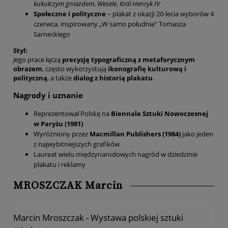
kukułczym gniazdem
,
Wesele
,
Król Henryk IV
Społeczne i polityczne
– plakat z okazji 20-lecia wyborów 4
czerwca, inspirowany „W samo południe” Tomasza
Sarneckiego
Styl:
Jego prace łączą
precyzję typograficzną z metaforycznym
obrazem
, często wykorzystują
ikonografię kulturową i
polityczną
, a także
dialog z historią plakatu
.
Nagrody i uznanie
Reprezentował Polskę na
Biennale Sztuki Nowoczesnej
w Paryżu (1981)
Wyróżniony przez
Macmillan Publishers (1984)
jako jeden
z najwybitniejszych grafików
Laureat wielu międzynarodowych nagród w dziedzinie
plakatu i reklamy
MROSZCZAK Marcin
Marcin Mroszczak - Wystawa polskiej sztuki