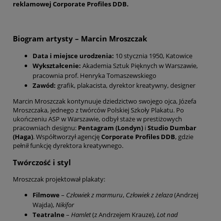
reklamowej Corporate Profiles DDB.
Biogram artysty – Marcin Mroszczak
Data i miejsce urodzenia:
10 stycznia 1950, Katowice
Wykształcenie:
Akademia Sztuk Pięknych w Warszawie,
pracownia prof. Henryka Tomaszewskiego
Zawód:
grafik, plakacista, dyrektor kreatywny, designer
Marcin Mroszczak kontynuuje dziedzictwo swojego ojca, Józefa
Mroszczaka, jednego z twórców Polskiej Szkoły Plakatu. Po
ukończeniu ASP w Warszawie, odbył staże w prestiżowych
pracowniach designu:
Pentagram (Londyn)
i
Studio Dumbar
(Haga)
. Współtworzył agencję
Corporate Profiles DDB
, gdzie
pełnił funkcję dyrektora kreatywnego.
Twórczość i styl
Mroszczak projektował plakaty:
Filmowe
–
Człowiek z marmuru
,
Człowiek z żelaza
(Andrzej
Wajda),
Nikifor
Teatralne
–
Hamlet
(z Andrzejem Krauze),
Lot nad