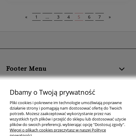
«
1
...
3
4
5
6
7
»
Footer Menu
ROZMIAR I FORMAT
Dbamy o Twoją prywatność
KOLOR PLAKATU
Pliki cookies i pokrewne im technologie umożliwiają poprawne
działanie strony i pomagają nam dostosować ofertę do Twoich
TEMAT PLAKATU
potrzeb. Możesz zaakceptować wykorzystanie przez nas
wszystkich tych plików i przejść do sklepu lub dostosować użycie
plików do swoich preferencji, wybierając opcję "Dostosuj zgody".
KOLEKCJE PLAKATÓW
Więcej o plikach cookies przeczytasz w naszej Polityce
prywatności.