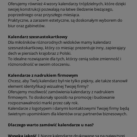
Oferujemy również 4 wzory kalendarzy trójdzielnych, które dzięki
swojej konstrukcji pozwalają na łatwe śledzenie bieżącego,
poprzedniego oraz przyszłego miesiąca.
Praktyczne, a zarazem estetyczne, są doskonałym wyborem do
biur oraz gabinetów.
Kalendarz szesnastokartkowy
Dla miłośników różnorodnych widoków mamy kalendarz
szesnastokartkowy, który co miesiąc prezentuje inny, zapierający
dech w piersiach krajobraz z Polski.
To idealne rozwiązanie dla tych, którzy cenią sobie zmienność i
różnorodność w swoim otoczeniu.
Kalendarze z nadrukiem firmowym
Chcesz, aby Twój kalendarz był nie tylko piękny, ale także stanowił
element identyfikacji wizualnej Twojej firmy?
Oferujemy możliwość zamówienia kalendarzy z nadrukiem
firmowym. To doskonały sposób na promocję i budowanie
rozpoznawalności marki przez cały rok.
Kalendarze z logotypem i danymi kontaktowymi Twojej firmy będą
świetnym upominkiem dla klientów oraz partnerów biznesowych.
Dlaczego warto zamówić kalendarze u nas?
Wysoka jakość |
Nasze kalendarze drukowane są na najwyższej