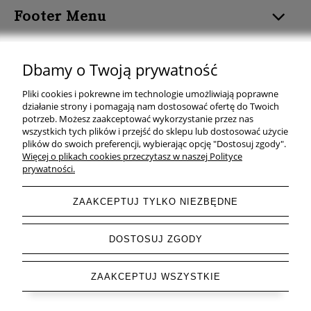
Footer Menu
ROZMIAR I FORMAT
Dbamy o Twoją prywatność
KOLOR PLAKATU
Pliki cookies i pokrewne im technologie umożliwiają poprawne
działanie strony i pomagają nam dostosować ofertę do Twoich
TEMAT PLAKATU
potrzeb. Możesz zaakceptować wykorzystanie przez nas
wszystkich tych plików i przejść do sklepu lub dostosować użycie
plików do swoich preferencji, wybierając opcję "Dostosuj zgody".
KOLEKCJE PLAKATÓW
Więcej o plikach cookies przeczytasz w naszej Polityce
prywatności.
ZAAKCEPTUJ TYLKO NIEZBĘDNE
pokaż pełną wersję strony
DOSTOSUJ ZGODY
Sklep internetowy Shoper.pl
ZAAKCEPTUJ WSZYSTKIE