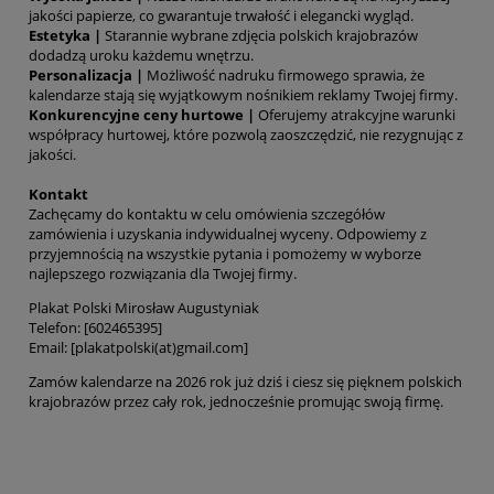
jakości papierze, co gwarantuje trwałość i elegancki wygląd.
Estetyka
|
Starannie wybrane zdjęcia polskich krajobrazów
dodadzą uroku każdemu wnętrzu.
Personalizacja
|
Możliwość nadruku firmowego sprawia, że
kalendarze stają się wyjątkowym nośnikiem reklamy Twojej firmy.
Konkurencyjne ceny hurtowe |
Oferujemy atrakcyjne warunki
współpracy hurtowej, które pozwolą zaoszczędzić, nie rezygnując z
jakości.
Kontakt
Zachęcamy do kontaktu w celu omówienia szczegółów
zamówienia i uzyskania indywidualnej wyceny. Odpowiemy z
przyjemnością na wszystkie pytania i pomożemy w wyborze
najlepszego rozwiązania dla Twojej firmy.
Plakat Polski Mirosław Augustyniak
Telefon: [602465395]
Email: [plakatpolski(at)gmail.com]
Zamów kalendarze na 2026 rok już dziś i ciesz się pięknem polskich
krajobrazów przez cały rok, jednocześnie promując swoją firmę.