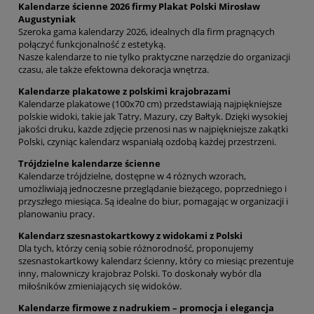
Kalendarze ścienne 2026 firmy Plakat Polski Mirosław
Augustyniak
Szeroka gama kalendarzy 2026, idealnych dla firm pragnących
połączyć funkcjonalność z estetyką.
Nasze kalendarze to nie tylko praktyczne narzędzie do organizacji
czasu, ale także efektowna dekoracja wnętrza.
Kalendarze plakatowe z polskimi krajobrazami
Kalendarze plakatowe (100x70 cm) przedstawiają najpiękniejsze
polskie widoki, takie jak Tatry, Mazury, czy Bałtyk. Dzięki wysokiej
jakości druku, każde zdjęcie przenosi nas w najpiękniejsze zakątki
Polski, czyniąc kalendarz wspaniałą ozdobą każdej przestrzeni.
Trójdzielne kalendarze ścienne
Kalendarze trójdzielne, dostępne w 4 różnych wzorach,
umożliwiają jednoczesne przeglądanie bieżącego, poprzedniego i
przyszłego miesiąca. Są idealne do biur, pomagając w organizacji i
planowaniu pracy.
Kalendarz szesnastokartkowy z widokami z Polski
Dla tych, którzy cenią sobie różnorodność, proponujemy
szesnastokartkowy kalendarz ścienny, który co miesiąc prezentuje
inny, malowniczy krajobraz Polski. To doskonały wybór dla
miłośników zmieniających się widoków.
Kalendarze firmowe z nadrukiem – promocja i elegancja