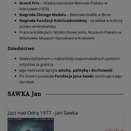
Grand Prix
– Międzynarodowe Biennale Plakatu w
Warszawie (1975)
Nagroda Złotego Medalu
– Biennale Grafiki w Brnie
Nagroda Fundacji Kościuszkowskiej
– za wkład w kulturę
polsko-amerykańską
Prace w kolekcjach: MoMA (Nowy Jork), Muzeum Plakatu w
Wilanowie, Muzeum Narodowe w Krakowie
Dziedzictwo
Sawka był jednym z najbardziej rozpoznawalnych polskich
artystów za granicą
Jego twórczość łączyła
sztukę, politykę i duchowość
Po śmierci powstała
Fundacja Jana Sawki
, promująca jego
dorobek
SAWKA Jan
Jazz nad Odrą 1977 - Jan Sawka
140,00 zł