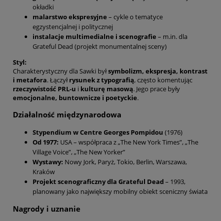
okładki
malarstwo ekspresyjne
– cykle o tematyce
egzystencjalnej i politycznej
instalacje multimedialne i scenografie
– m.in. dla
Grateful Dead (projekt monumentalnej sceny)
Styl:
Charakterystyczny dla Sawki był
symbolizm, ekspresja, kontrast
i metafora
. Łączył
rysunek z typografią
, często komentując
rzeczywistość PRL-u
i
kulturę masową
. Jego prace były
emocjonalne, buntownicze i poetyckie
.
Działalność międzynarodowa
Stypendium w Centre Georges Pompidou
(1976)
Od 1977:
USA – współpraca z „The New York Times”, „The
Village Voice”, „The New Yorker”
Wystawy:
Nowy Jork, Paryż, Tokio, Berlin, Warszawa,
Kraków
Projekt scenograficzny dla Grateful Dead
– 1993,
planowany jako największy mobilny obiekt sceniczny świata
Nagrody i uznanie