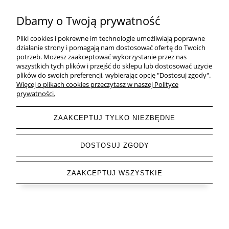
ROZMIAR I FORMAT
Dbamy o Twoją prywatność
KOLOR PLAKATU
Pliki cookies i pokrewne im technologie umożliwiają poprawne
działanie strony i pomagają nam dostosować ofertę do Twoich
TEMAT PLAKATU
potrzeb. Możesz zaakceptować wykorzystanie przez nas
wszystkich tych plików i przejść do sklepu lub dostosować użycie
plików do swoich preferencji, wybierając opcję "Dostosuj zgody".
KOLEKCJE PLAKATÓW
Więcej o plikach cookies przeczytasz w naszej Polityce
prywatności.
ZAAKCEPTUJ TYLKO NIEZBĘDNE
pokaż pełną wersję strony
DOSTOSUJ ZGODY
Sklep internetowy Shoper.pl
ZAAKCEPTUJ WSZYSTKIE