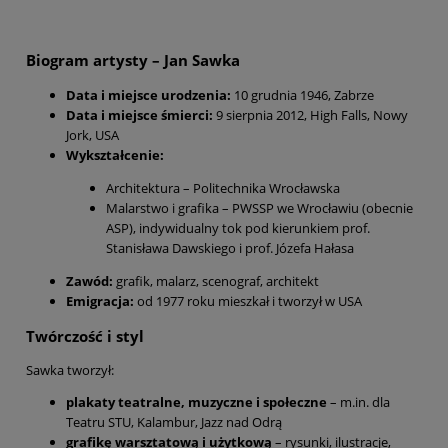
Biogram artysty – Jan Sawka
Data i miejsce urodzenia:
10 grudnia 1946, Zabrze
Data i miejsce śmierci:
9 sierpnia 2012, High Falls, Nowy
Jork, USA
Wykształcenie:
Architektura – Politechnika Wrocławska
Malarstwo i grafika – PWSSP we Wrocławiu (obecnie
ASP), indywidualny tok pod kierunkiem prof.
Stanisława Dawskiego i prof. Józefa Hałasa
Zawód:
grafik, malarz, scenograf, architekt
Emigracja:
od 1977 roku mieszkał i tworzył w USA
Twórczość i styl
Sawka tworzył:
plakaty teatralne, muzyczne i społeczne
– m.in. dla
Teatru STU, Kalambur, Jazz nad Odrą
grafikę warsztatową i użytkową
– rysunki, ilustracje,